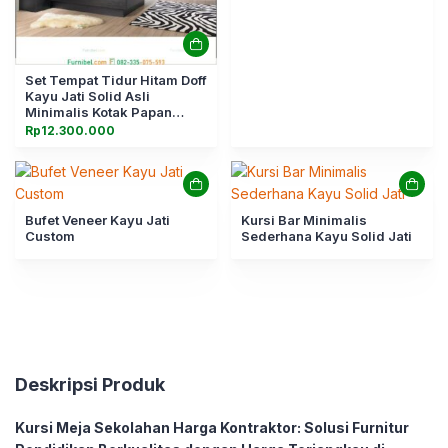
Set Tempat Tidur Hitam Doff
Kayu Jati Solid Asli
Minimalis Kotak Papan
Balok
Rp
12.300.000
Bufet Veneer Kayu Jati
Kursi Bar Minimalis
Custom
Sederhana Kayu Solid Jati
Deskripsi Produk
Kursi Meja Sekolahan Harga Kontraktor: Solusi Furnitur