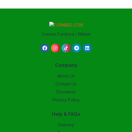
Custom Furniture / Mebel
Company
About Us
Contact Us
Disclaimer
Privacy Policy
Help & FAQs
Delivery