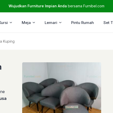
Wujudkan Furniture Impian Anda
bersama Furnibel.com
Kursi
Meja
Lemari
Pintu Rumah
Set 
sa Kuping
n
ine
usa