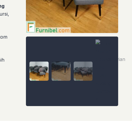
ng
ursi,
stom
ih