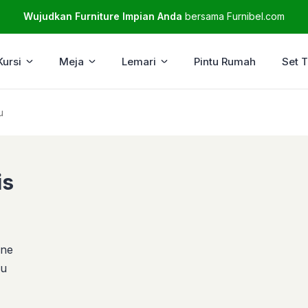
Wujudkan Furniture Impian Anda
bersama Furnibel.com
Kursi
Meja
Lemari
Pintu Rumah
Set 
u
is
ine
ru