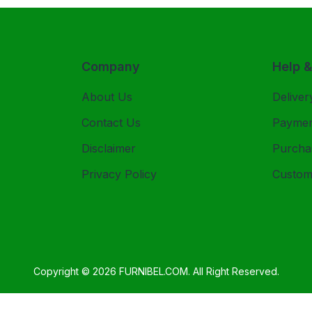
Company
Help 
About Us
Deliver
Contact Us
Payme
Disclaimer
Purcha
Privacy Policy
Custom
Copyright © 2026
FURNIBEL.COM
. All Right Reserved.