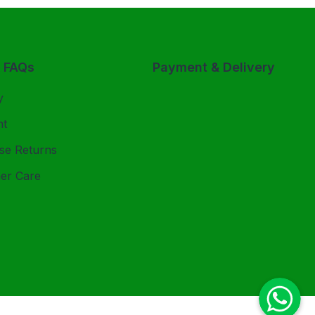
& FAQs
Payment & Delivery
y
nt
se Returns
er Care