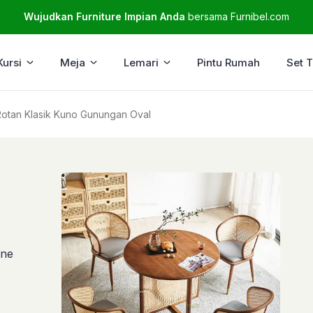
Wujudkan Furniture Impian Anda
bersama Furnibel.com
Kursi
Meja
Lemari
Pintu Rumah
Set 
Rotan Klasik Kuno Gunungan Oval
ine