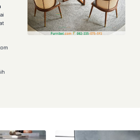
n
ai
at
stom
ih