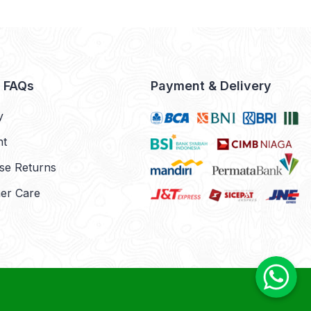
& FAQs
Payment & Delivery
y
nt
se Returns
er Care