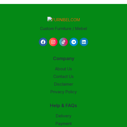
Custom Furniture / Mebel
Company
About Us
Contact Us
Disclaimer
Privacy Policy
Help & FAQs
Delivery
Payment