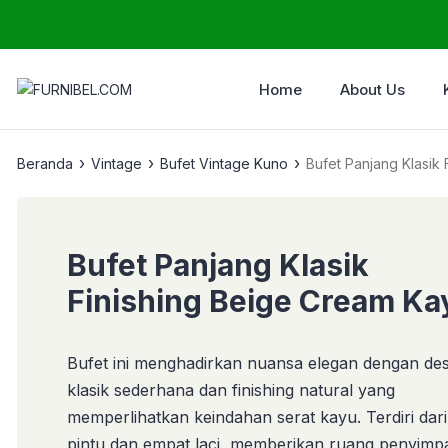
Home
About Us
›
›
›
Beranda
Vintage
Bufet Vintage Kuno
Bufet Panjang Klasik
Bufet Panjang Klasik
Finishing Beige Cream Ka
Bufet ini menghadirkan nuansa elegan dengan des
klasik sederhana dan finishing natural yang
memperlihatkan keindahan serat kayu. Terdiri dar
pintu dan empat laci, memberikan ruang penyim