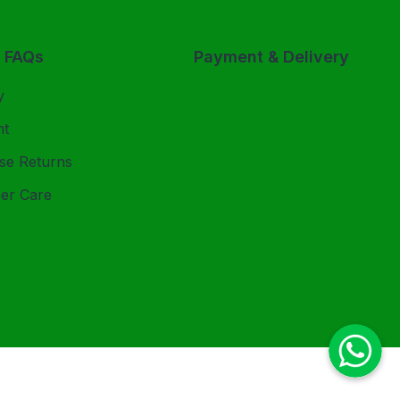
& FAQs
Payment & Delivery
y
nt
se Returns
er Care