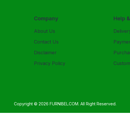
Company
Help 
About Us
Deliver
Contact Us
Payme
Disclaimer
Purcha
Privacy Policy
Custom
Copyright © 2026
FURNIBEL.COM
. All Right Reserved.