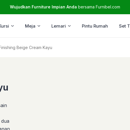
Wujudkan Furniture Impian Anda
bersama Furnibel.com
Kursi
Meja
Lemari
Pintu Rumah
Set 
 Finishing Beige Cream Kayu
yu
ain
i dua
panan