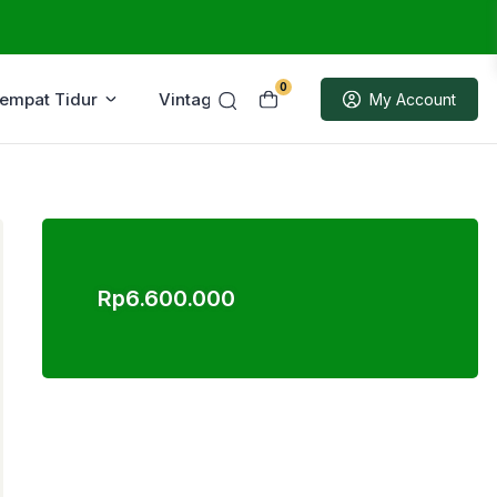
0
Tempat Tidur
Vintage
Sample
My Account
Rp
6.600.000