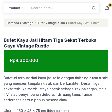
0
Search
›
›
›
Beranda
Vintage
Bufet Vintage Kuno
Bufet Kayu Jati Hitam
Tiga Sekat Terbuka Gaya Vintage Rustic
Bufet Kayu Jati Hitam Tiga Sekat Terbuka
Gaya Vintage Rustic
Rp
4.300.000
Bufet ini terbuat dari kayu jati solid dengan finishing hitam rustic
yang memberi tampilan klasik dan berkarakter. Desain tiga
sekat terbuka membuatnya cocok sebagai rak pajangan, meja
TV, atau penyimpanan dekoratif di ruang tamu. Tampil
sederhana namun penuh pesona alami.
Ukuran: 160 x 45 x 75 cm (bisa custom)