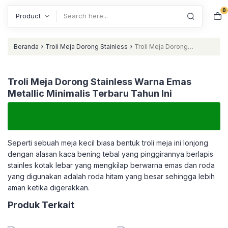
0
Search
›
›
Beranda
Troli Meja Dorong Stainless
Troli Meja Dorong
Stainless Warna Emas Metallic Minimalis Terbaru Tahun Ini
Troli Meja Dorong Stainless Warna Emas
Metallic Minimalis Terbaru Tahun Ini
Seperti sebuah meja kecil biasa bentuk troli meja ini lonjong
dengan alasan kaca bening tebal yang pinggirannya berlapis
stainles kotak lebar yang mengkilap berwarna emas dan roda
yang digunakan adalah roda hitam yang besar sehingga lebih
aman ketika digerakkan.
Produk Terkait