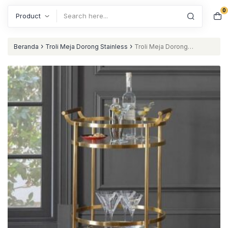
0
Search
›
›
Beranda
Troli Meja Dorong Stainless
Troli Meja Dorong
Stainless 304 Custom Gold Mirror Glossy