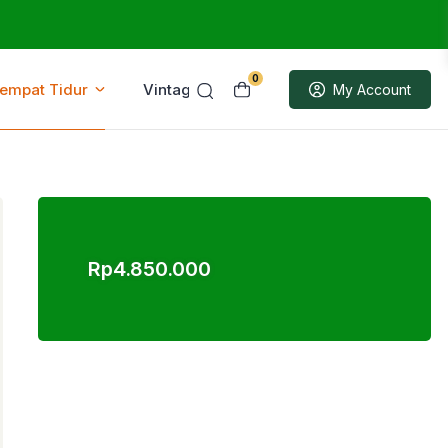
0
Tempat Tidur
Vintage
Sample
My Account
Rp
4.850.000