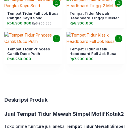
Tempat Tidur Full Jok Busa
Tempat Tidur Mewah
Rangka Kayu Solid
Headboard Tinggi 2 Meter
Rp
6.300.000
Rp
8.300.000
Rp
6.900.000
Harga
Harga
aslinya
saat
adalah:
ini
Rp6.900.000.
adalah:
Rp6.300.000.
Tempat Tidur Princess
Tempat Tidur Klasik
Cantik Duco Putih
Headboard Full Jok Busa
Rp
8.250.000
Rp
7.200.000
Deskripsi Produk
Jual
Tempat Tidur Mewah Simpel Motif Kotak2
Toko online furniture jual aneka
Tempat Tidur Mewah Simpel