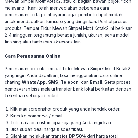
Mewah Simpel Motif Kotak2, atau di bagian bawah pojok “icon
melayang”. Kami telah menyediakan beberapa cara
pemesanan serta pembayaran agar pembeli dapat mudah
untuk mendapatkan furniture yang diinginkan.
Perihal proses
produksi Tempat Tidur Mewah Simpel Motif Kotak2 ini berkisar
2-4 mingguan tergantung berapa jumlah, ukuran, serta model
finishing atau tambahan aksesoris lain.
Cara Pemesanan Online
Pemesanan produk Tempat Tidur Mewah Simpel Motif Kotak2
yang ingin Anda dapatkan, bisa menggunakan cara online
chatting
WhatsApp
,
SMS
,
Telepon
, dan
Email
. Serta proses
pembayaran bisa melalui transfer bank lokal berkaitan dengan
ketentuan sebagai berikut :
Klik atau screenshot produk yang anda hendak order.
Kirim ke nomor wa / email.
Tulis catatan custom apa saja yang Anda inginkan.
Jika sudah deal harga & spesifikasi.
Silahkan melakukan transfer
DP 50%
dari harga total