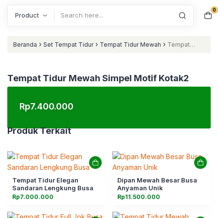
0
Search
›
›
›
Beranda
Set Tempat Tidur
Tempat Tidur Mewah
Tempat
Tidur Mewah Simpel Motif Kotak2
Tempat Tidur Mewah Simpel Motif Kotak2
Rp
7.400.000
Produk Terkait
Tempat Tidur Elegan
Dipan Mewah Besar Busa
Sandaran Lengkung Busa
Anyaman Unik
Rp
7.000.000
Rp
11.500.000