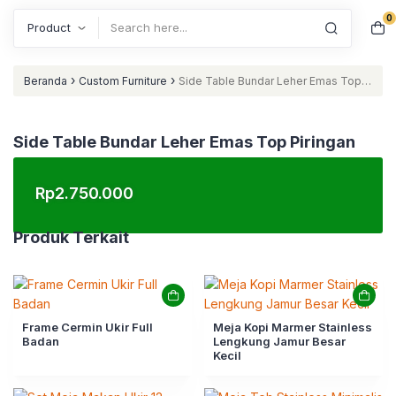
0
Search
›
›
Beranda
Custom Furniture
Side Table Bundar Leher Emas Top
Piringan
Side Table Bundar Leher Emas Top Piringan
Rp
2.750.000
Produk Terkait
Frame Cermin Ukir Full
Meja Kopi Marmer Stainless
Badan
Lengkung Jamur Besar
Kecil