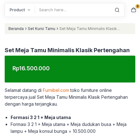
0
Search
›
›
Beranda
Set Kursi Tamu
Set Meja Tamu Minimalis Klasik
Pertengahan
Set Meja Tamu Minimalis Klasik Pertengahan
Rp
16.500.000
Selamat datang di
Furnibel.com
toko furniture online
terpercaya jual Set Meja Tamu Minimalis Klasik Pertengahan
dengan harga terjangkau.
Formasi 3 2 1 + Meja utama
Formasi 3 2 1 + Meja utama + Meja dudukan busa + Meja
lampu + Meja konsul bunga = 10.500.000