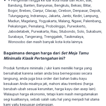
+ Pengiriman hingga ke luar kota mulai dari Aceh, Bali,
Bandung, Banten, Banyumas, Bengkulu, Bekasi, Blitar,
Bogor, Brebes, Cianjur, Cilacap, Cirebon, Denpasar, Depok,
Tulungagung, Indramayu, Jakarta, Jambi, Kediri, Lampung,
Madiun, Magelang, Yogyakarta, Malang, Ngawi, Palembang,
Pekalongan, Pemalang, Probolinggo, Purwokerto,
Jabodetabek, Purwakarta, Riau, Situbondo, Solo, Sukabumi,
Surabaya, Tangerang, Trenggalek, Tasikmalaya,
Wonosobo dan masih banyak kota-kota lainnya.
Bagaimana dengan harga dari
Set Meja Tamu
Minimalis Klasik Pertengahan
ini?
Produk furniture minimalis / ukir kami memiliki harga yang
bersahabat karena selain anda bisa bernegosiasi secara
langsung, anda juga bisa order dari bahan baku kayu
kesukaan Anda misalnya jati, mahoni atau trembesi (harga
berubah-ubah sesuai kerumitan, harga kayu dan asep lain).
Walaupun harga ekonomis, tetapi kami masih mengutamakan
segi kualitasnya, sebab salah satu hal yang menjadi hal utama
kami yaitu kepuasan pelanggan.