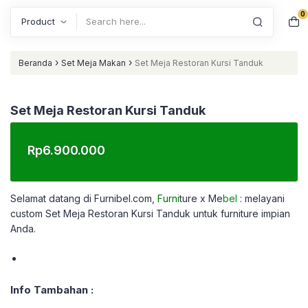
0
Search
›
›
Beranda
Set Meja Makan
Set Meja Restoran Kursi Tanduk
Set Meja Restoran Kursi Tanduk
Rp
6.900.000
Selamat datang di Furnibel.com,
Furni
ture x Me
bel
: melayani
custom
Set Meja Restoran Kursi Tanduk untuk furniture impian
Anda.
Info Tambahan :