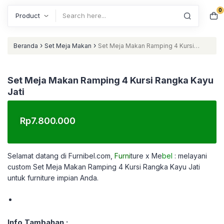
0
Search
›
›
Beranda
Set Meja Makan
Set Meja Makan Ramping 4 Kursi
Rangka Kayu Jati
Set Meja Makan Ramping 4 Kursi Rangka Kayu
Jati
Rp
7.800.000
Selamat datang di Furnibel.com,
Furni
ture x Me
bel
: melayani
custom
Set Meja Makan Ramping 4 Kursi Rangka Kayu Jati
untuk furniture impian Anda.
Info Tambahan :