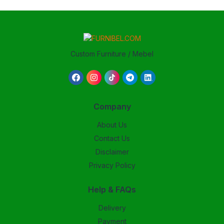
Custom Furniture / Mebel
Company
About Us
Contact Us
Disclaimer
Privacy Policy
Help & FAQs
Delivery
Payment