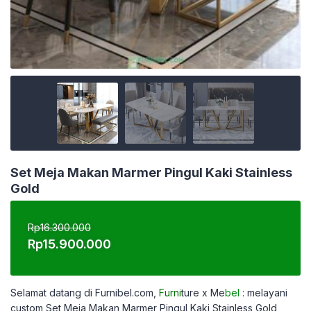
Set Meja Makan Marmer Pingul Kaki Stainless
Gold
Rp
16.300.000
Harga
Harga
Rp
15.900.000
aslinya
saat
adalah:
ini
Rp16.300.000.
adalah:
Selamat datang di Furnibel.com,
Furni
ture x Me
bel
: melayani
Rp15.900.000.
custom
Set Meja Makan Marmer Pingul Kaki Stainless Gold