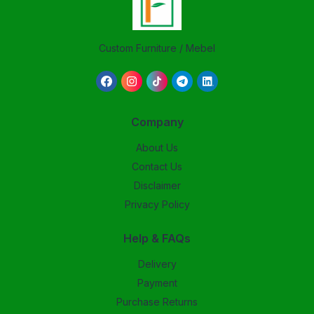
Custom Furniture / Mebel
Company
About Us
Contact Us
Disclaimer
Privacy Policy
Help & FAQs
Delivery
Payment
Purchase Returns