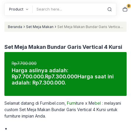
0
Search
›
›
Beranda
Set Meja Makan
Set Meja Makan Bundar Garis Vertical
4 Kursi
Set Meja Makan Bundar Garis Vertical 4 Kursi
Rp
7.700.000
Harga aslinya adalah:
Rp7.700.000.
Rp
7.300.000
Harga saat ini
adalah: Rp7.300.000.
Selamat datang di Furnibel.com,
Furni
ture x Me
bel
: melayani
custom
Set Meja Makan Bundar Garis Vertical 4 Kursi untuk
furniture impian Anda.