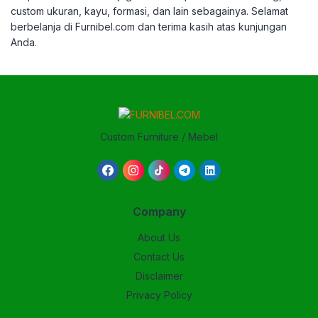
custom ukuran, kayu, formasi, dan lain sebagainya.
Selamat
berbelanja di Furnibel.com dan terima kasih atas kunjungan
Anda.
Custom Furniture / Mebel
Company
About Us
Contact Us
Disclaimer
Privacy Policy