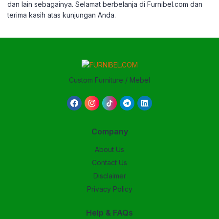
dan lain sebagainya.
Selamat berbelanja di Furnibel.com dan
terima kasih atas kunjungan Anda.
Custom Furniture / Mebel
Company
About Us
Contact Us
Disclaimer
Privacy Policy
Help & FAQs