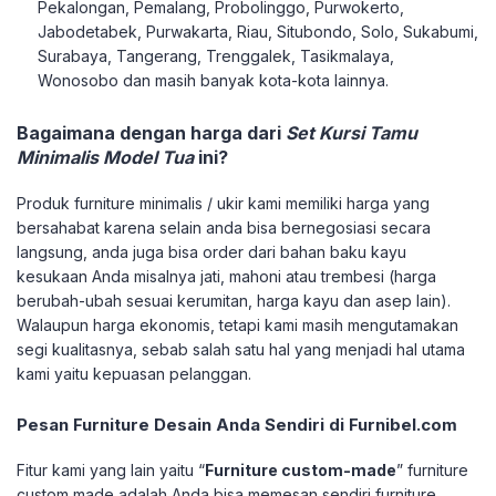
Pekalongan, Pemalang, Probolinggo, Purwokerto,
Jabodetabek, Purwakarta, Riau, Situbondo, Solo, Sukabumi,
Surabaya, Tangerang, Trenggalek, Tasikmalaya,
Wonosobo dan masih banyak kota-kota lainnya.
Bagaimana dengan harga dari
Set Kursi Tamu
Minimalis Model Tua
ini?
Produk furniture minimalis / ukir kami memiliki harga yang
bersahabat karena selain anda bisa bernegosiasi secara
langsung, anda juga bisa order dari bahan baku kayu
kesukaan Anda misalnya jati, mahoni atau trembesi (harga
berubah-ubah sesuai kerumitan, harga kayu dan asep lain).
Walaupun harga ekonomis, tetapi kami masih mengutamakan
segi kualitasnya, sebab salah satu hal yang menjadi hal utama
kami yaitu kepuasan pelanggan.
Pesan Furniture Desain Anda Sendiri di Furnibel.com
Fitur kami yang lain yaitu “
Furniture custom-made
” furniture
custom made adalah Anda bisa memesan sendiri furniture