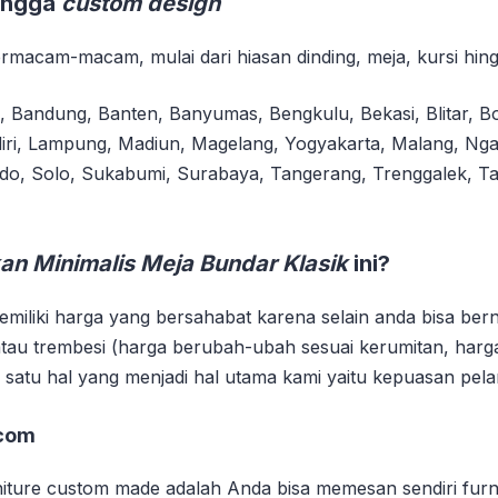
hingga
custom design
macam-macam, mulai dari hiasan dinding, meja, kursi hingg
i, Bandung, Banten, Banyumas, Bengkulu, Bekasi, Blitar, Bo
iri, Lampung, Madiun, Magelang, Yogyakarta, Malang, Ng
ndo, Solo, Sukabumi, Surabaya, Tangerang, Trenggalek, 
an Minimalis Meja Bundar Klasik
ini?
emiliki harga yang bersahabat karena selain anda bisa bern
tau trembesi (harga berubah-ubah sesuai kerumitan, harga
 satu hal yang menjadi hal utama kami yaitu kepuasan pel
.com
niture custom made adalah Anda bisa memesan sendiri fur