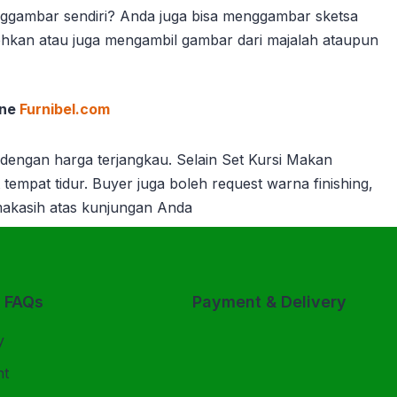
enggambar sendiri? Anda juga bisa menggambar sketsa
lehkan atau juga mengambil gambar dari majalah ataupun
ine
Furnibel.com
 dengan harga terjangkau. Selain Set Kursi Makan
t tempat tidur. Buyer juga boleh request warna finishing,
rimakasih atas kunjungan Anda
& FAQs
Payment & Delivery
y
nt