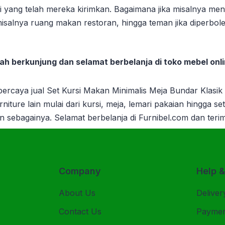
si yang telah mereka kirimkan. Bagaimana jika misalnya m
misalnya ruang makan restoran, hingga teman jika diperbo
ah berkunjung dan selamat berbelanja di toko mebel onl
rpercaya jual Set Kursi Makan Minimalis Meja Bundar Klasik
niture lain mulai dari kursi, meja, lemari pakaian hingga se
lain sebagainya. Selamat berbelanja di Furnibel.com dan te
Company
Help 
About Us
Deliver
Contact Us
Payme