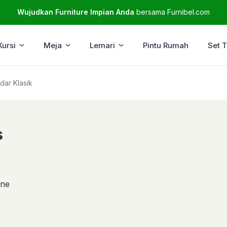
Wujudkan Furniture Impian Anda
bersama Furnibel.com
Kursi
Meja
Lemari
Pintu Rumah
Set 
dar Klasik
s
ine