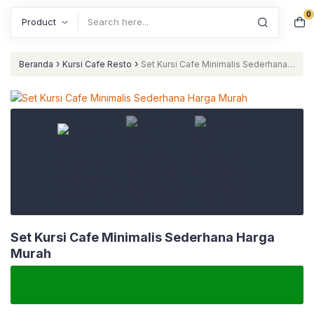
0
Search
›
›
Beranda
Kursi Cafe Resto
Set Kursi Cafe Minimalis Sederhana
Harga Murah
Set Kursi Cafe Minimalis Sederhana Harga
Murah