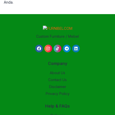
Anda.
Custom Furniture / Mebel
Company
About Us
Contact Us
Disclaimer
Privacy Policy
Help & FAQs