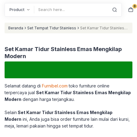
0
Search
›
›
Beranda
Set Tempat Tidur Stainless
Set Kamar Tidur Stainless
Emas Mengkilap Modern
Set Kamar Tidur Stainless Emas Mengkilap
Modern
Selamat datang di
Furnibel.com
toko furniture online
terpercaya jual
Set Kamar Tidur Stainless Emas Mengkilap
Modern
dengan harga terjangkau.
Selain
Set Kamar Tidur Stainless Emas Mengkilap
Modern
ini, Anda juga bisa order furniture lain mulai dari kursi,
meja, lemari pakaian hingga set tempat tidur.