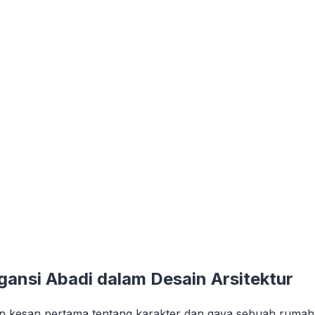
gansi Abadi dalam Desain Arsitektur
kesan pertama tentang karakter dan gaya sebuah rumah.