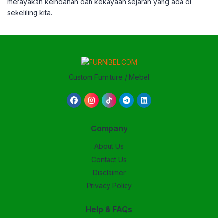
merayakan keindahan dan kekayaan sejarah yang ada di
sekeliling kita.
Custom Furniture / Mebel
Company
About Us
Contact Us
Disclaimer
Privacy Policy
Help & FAQs