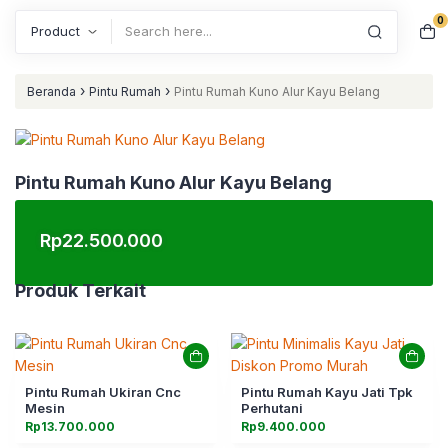
0
Search
›
›
Beranda
Pintu Rumah
Pintu Rumah Kuno Alur Kayu Belang
Pintu Rumah Kuno Alur Kayu Belang
Rp
22.500.000
Produk Terkait
Pintu Rumah Ukiran Cnc
Pintu Rumah Kayu Jati Tpk
Mesin
Perhutani
Rp
13.700.000
Rp
9.400.000