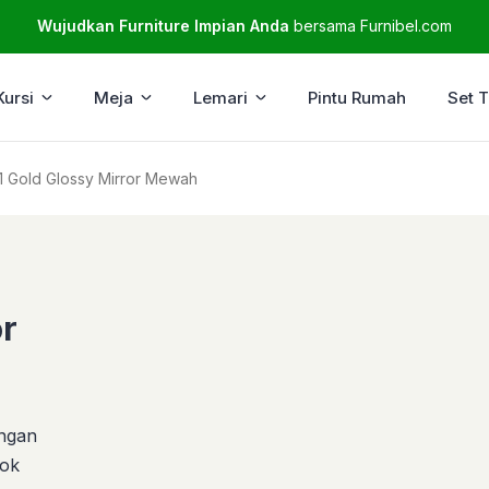
Wujudkan Furniture Impian Anda
bersama Furnibel.com
Kursi
Meja
Lemari
Pintu Rumah
Set 
1 Gold Glossy Mirror Mewah
or
engan
cok