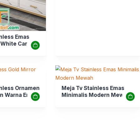
inless Emas
White Carara
inless Ornamen
Meja Tv Stainless Emas
in Warna Emas
Minimalis Modern Mewah
mour