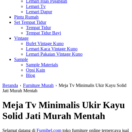
Lemari Hias Pajangan
Lemari Tv
Lemari Dapur
Pintu Rumah
Set Tempat Tidur
Tempat Tidur
Tempat Tidur Bayi
Vintage
Bufet Vintage Kuno
Lemari Kaca Vintage Kuno
Lemari Pakaian Vintage Kuno
Sample
Sample Materials
Opsi Kain
Blog
Beranda
›
Furniture Murah
›
Meja Tv Minimalis Ukir Kayu Solid
Jati Murah Mentah
Meja Tv Minimalis Ukir Kayu
Solid Jati Murah Mentah
Selamat datang di
Furnibel.com
toko furniture online terpercaya jual