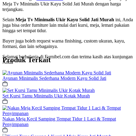
Meja Tv Minimalis Ukir Kayu Solid Jati Murah dengan harga
terjangkau.
Selain
Meja Tv Minimalis Ukir Kayu Solid Jati Murah
ini, Anda
juga bisa order furniture lain mulai dari kursi, meja, lemari pakaian
hingga set tempat tidur.
Buyer juga boleh request warna finishing, custom ukuran, kayu,
formasi, dan lain sebagainya.
Selamat berbelanja di Furnibel.com dan terima kasih atas kunjungan
Produk Terkait
Anda
Ayunan Minimalis Sederhana Modern Kayu Solid Jati
Set Kursi Tamu Minimalis Ukir Kotak Murah
Nakas Meja Kecil Samping Tempat Tidur 1 Laci & Tempat
Penyimpanan