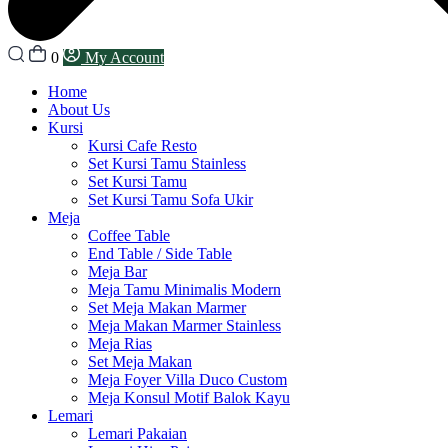
0
My Account
Home
About Us
Kursi
Kursi Cafe Resto
Set Kursi Tamu Stainless
Set Kursi Tamu
Set Kursi Tamu Sofa Ukir
Meja
Coffee Table
End Table / Side Table
Meja Bar
Meja Tamu Minimalis Modern
Set Meja Makan Marmer
Meja Makan Marmer Stainless
Meja Rias
Set Meja Makan
Meja Foyer Villa Duco Custom
Meja Konsul Motif Balok Kayu
Lemari
Lemari Pakaian