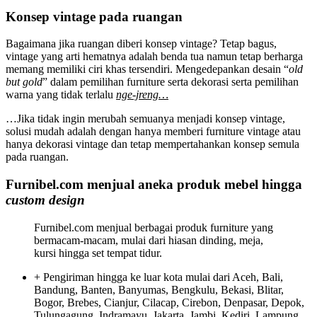
Konsep vintage pada ruangan
Bagaimana jika ruangan diberi konsep vintage? Tetap bagus,
vintage yang arti hematnya adalah benda tua namun tetap berharga
memang memiliki ciri khas tersendiri. Mengedepankan desain “
old
but gold
” dalam pemilihan furniture serta dekorasi serta pemilihan
warna yang tidak terlalu
nge-jreng…
…Jika tidak ingin merubah semuanya menjadi konsep vintage,
solusi mudah adalah dengan hanya memberi furniture vintage atau
hanya dekorasi vintage dan tetap mempertahankan konsep semula
pada ruangan.
Furnibel.com menjual aneka produk mebel hingga
custom design
Furnibel.com menjual berbagai produk furniture yang
bermacam-macam, mulai dari hiasan dinding, meja,
kursi hingga set tempat tidur.
+ Pengiriman hingga ke luar kota mulai dari Aceh, Bali,
Bandung, Banten, Banyumas, Bengkulu, Bekasi, Blitar,
Bogor, Brebes, Cianjur, Cilacap, Cirebon, Denpasar, Depok,
Tulungagung, Indramayu, Jakarta, Jambi, Kediri, Lampung,