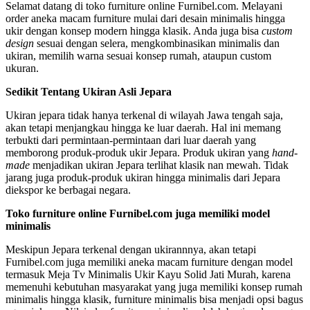
Selamat datang di toko furniture online Furnibel.com. Melayani
order aneka macam furniture mulai dari desain minimalis hingga
ukir dengan konsep modern hingga klasik. Anda juga bisa
custom
design
sesuai dengan selera, mengkombinasikan minimalis dan
ukiran, memilih warna sesuai konsep rumah, ataupun custom
ukuran.
Sedikit Tentang Ukiran Asli Jepara
Ukiran jepara tidak hanya terkenal di wilayah Jawa tengah saja,
akan tetapi menjangkau hingga ke luar daerah. Hal ini memang
terbukti dari permintaan-permintaan dari luar daerah yang
memborong produk-produk ukir Jepara. Produk ukiran yang
hand-
made
menjadikan ukiran Jepara terlihat klasik nan mewah. Tidak
jarang juga produk-produk ukiran hingga minimalis dari Jepara
diekspor ke berbagai negara.
Toko furniture online Furnibel.com juga memiliki model
minimalis
Meskipun Jepara terkenal dengan ukirannnya, akan tetapi
Furnibel.com juga memiliki aneka macam furniture dengan model
termasuk Meja Tv Minimalis Ukir Kayu Solid Jati Murah, karena
memenuhi kebutuhan masyarakat yang juga memiliki konsep rumah
minimalis hingga klasik, furniture minimalis bisa menjadi opsi bagus