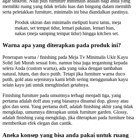
agar sinkron. Nilai plus furniture minimalis adalah bagi anda yang
memiliki ruang yang tidak terlalu luas dan bingung dalam memilih
serta peletakkan furniture, minimalis ini bisa diandalkan pastinya.
Produk ukiran dan minimalis meliputi kursi tamu, meja
makan, set tempat tidur, lemari pakaian, lemari hias,
nakas (meja samping tempat tidur) hingga kitchen set.
Warna apa yang diterapkan pada produk ini?
Penerapan warna / finishing pada Meja Tv Minimalis Ukir Kayu
Solid Jati Murah sesuai foto, namun bisa juga tergantung kepada
selera Anda (custom warna), ada yang suka dengan tambahan
natural, hitam, dan duco putih. Tetapi jika furniture warna duco
putih, gold atau sejenisnya kami lebih sering menggunakan kayu
selain kayu jati untuk menghindari getahnya.
Finishing furniture pada umumnya terbagi menjadi tiga, yang
pertama adalah doff atau yang biasanya dinamai dop, glossy atau
glos dan semi. Yang pertama doff, adalah finishing akhir yang tidak
mengkilap, umumnya diterapkan untuk furniture garden. Glossy,
adalah finishing yang mengkilap, jika diterapkan pada furniture bisa
memberikan efek elegan dan cantik.
Aneka konsep yang bisa anda pakai untuk ruang