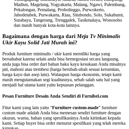
Madiun, Magelang, Yogyakarta, Malang, Ngawi, Palembang,
Pekalongan, Pemalang, Probolinggo, Purwokerto,
Jabodetabek, Purwakarta, Riau, Situbondo, Solo, Sukabumi,
Surabaya, Tangerang, Trenggalek, Tasikmalaya, Wonosobo
dan masih banyak kota-kota lainnya.
Bagaimana dengan harga dari
Meja Tv Minimalis
Ukir Kayu Solid Jati Murah
ini?
Produk furniture minimalis / ukir kami memiliki harga yang
bersahabat karena selain anda bisa bernegosiasi secara langsung,
anda juga bisa order dari bahan baku kayu kesukaan Anda misalnya
jati, mahoni atau trembesi (harga berubah-ubah sesuai kerumitan,
harga kayu dan asep lain). Walaupun harga ekonomis, tetapi kami
masih mengutamakan segi kualitasnya, sebab salah satu hal yang
menjadi hal utama kami yaitu kepuasan pelanggan.
Pesan Furniture Desain Anda Sendiri di Furnibel.com
Fitur kami yang lain yaitu “
Furniture custom-made
” furniture
custom made adalah Anda bisa memesan sendiri furniture dengan
ukuran, warna, bahan yang spesifikasinya Anda kirimkan kepada
kami. Setiap buyer bisa order menurut spesifikasi yang telah mereka
kirimkan….