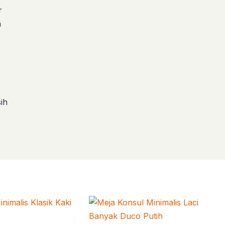
r
n
ih