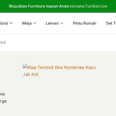
Wujudkan Furniture Impian Anda
bersama Furnibel.com
Kursi
Meja
Lemari
Pintu Rumah
Set 
Asli
ine
arga