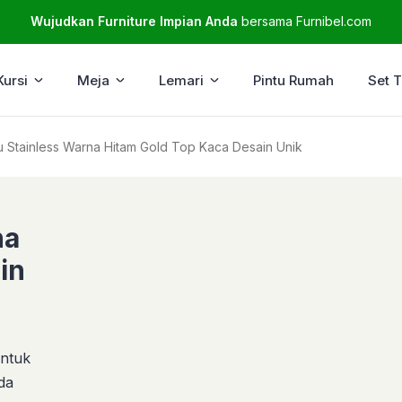
Wujudkan Furniture Impian Anda
bersama Furnibel.com
Kursi
Meja
Lemari
Pintu Rumah
Set 
Meja Tamu Stainless Warna Hitam Gold Top Kaca Desain Unik
na
in
entuk
da