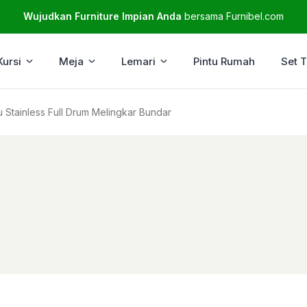
Wujudkan Furniture Impian Anda
bersama Furnibel.com
Kursi
Meja
Lemari
Pintu Rumah
Set 
 Stainless Full Drum Melingkar Bundar