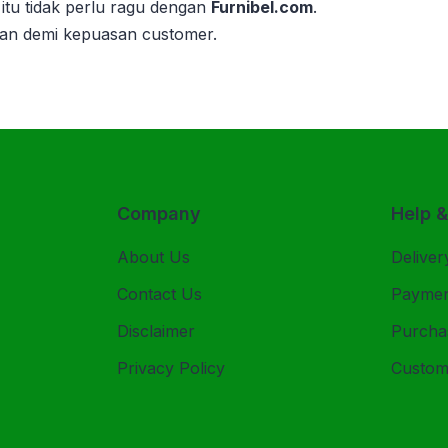
itu tidak perlu ragu dengan
Furnibel.com
.
kan demi kepuasan customer.
Company
Help 
About Us
Deliver
Contact Us
Payme
Disclaimer
Purcha
Privacy Policy
Custom