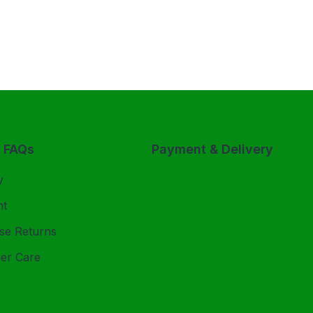
& FAQs
Payment & Delivery
y
nt
se Returns
er Care