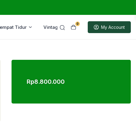
0
Tempat Tidur
Vintage
Sample
My Account
Rp
8.800.000