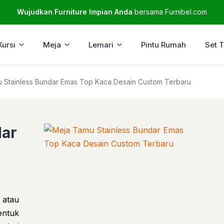
Wujudkan Furniture Impian Anda
bersama Furnibel.com
Kursi
Meja
Lemari
Pintu Rumah
Set 
 Stainless Bundar Emas Top Kaca Desain Custom Terbaru
dar
 atau
entuk