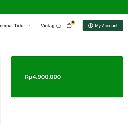
0
Tempat Tidur
Vintage
Sample
My Account
Rp
4.900.000