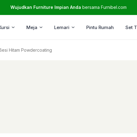
Wujudkan Furniture Impian Anda
bersama Furnibel.com
Kursi
Meja
Lemari
Pintu Rumah
Set 
Besi Hitam Powdercoating