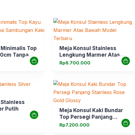
 Minimalis Top
Meja Konsul Stainless
10cm Tanpa
Lengkung Marmer Atas
aki Besi
Bawah Model Terbaru
Rp
6.700.000
 Stainless
r Putih
Meja Konsul Kaki Bundar
Top Persegi Panjang
Stainless Rose Gold Glossy
Rp
7.200.000