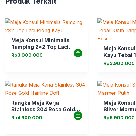
Produk Terkait
Meja Konsul Minimalis
Ramping 2×2 Top Laci
Meja Konsul
Plong Kayu
Rp
3.000.000
Kayu Tebal 
Sambungan K
Rp
3.900.000
Rangka Meja Kerja
Meja Konsul
Stainless 304 Rose Gold
Silver Marme
Hairline Doff
Rp
4.600.000
Rp
5.900.000