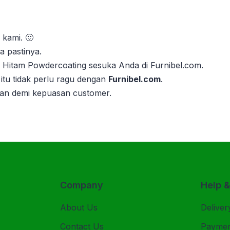
 kami. 🙂
 pastinya.
si Hitam Powdercoating sesuka Anda di Furnibel.com.
itu tidak perlu ragu dengan
Furnibel.com
.
kan demi kepuasan customer.
Company
Help 
About Us
Deliver
Contact Us
Payme