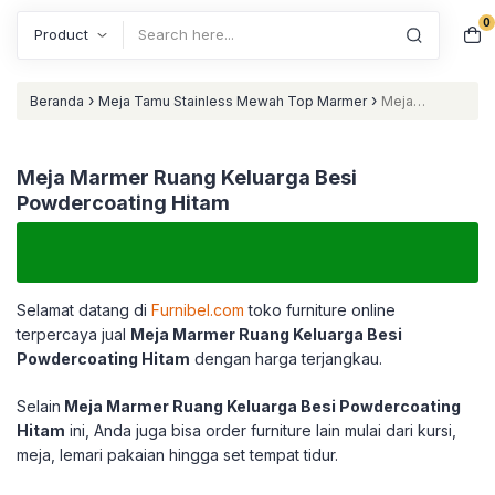
0
Search
›
›
Beranda
Meja Tamu Stainless Mewah Top Marmer
Meja
Marmer Ruang Keluarga Besi Powdercoating Hitam
Meja Marmer Ruang Keluarga Besi
Powdercoating Hitam
Selamat datang di
Furnibel.com
toko furniture online
terpercaya jual
Meja Marmer Ruang Keluarga Besi
Powdercoating Hitam
dengan harga terjangkau.
Selain
Meja Marmer Ruang Keluarga Besi Powdercoating
Hitam
ini, Anda juga bisa order furniture lain mulai dari kursi,
meja, lemari pakaian hingga set tempat tidur.