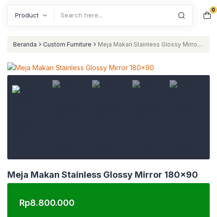
0
Search
›
›
Beranda
Custom Furniture
Meja Makan Stainless Glossy Mirror
180×90
Meja Makan Stainless Glossy Mirror 180×90
Rp
8.800.000