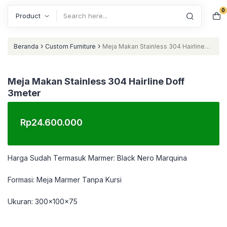
0
Search
›
›
Beranda
Custom Furniture
Meja Makan Stainless 304 Hairline
Doff 3meter
Meja Makan Stainless 304 Hairline Doff
3meter
Rp
24.600.000
Harga Sudah Termasuk Marmer: Black Nero Marquina
Formasi: Meja Marmer Tanpa Kursi
Ukuran: 300x100x75