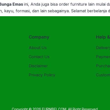
 Bunga Emas
ini, Anda juga bisa order furniture lain mulai d
, kayu, formasi, dan lain sebagainya.
Selamat berbelanja d
Company
Help 
About Us
Deliver
Contact Us
Payme
Disclaimer
Purcha
Privacy Policy
Custom
Copyright © 2026
FURNIBEL.COM
. All Right Reserved.