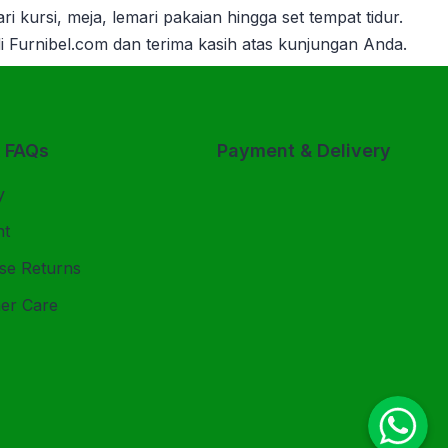
ari kursi, meja, lemari pakaian hingga set tempat tidur.
i Furnibel.com dan terima kasih atas kunjungan Anda.
& FAQs
Payment & Delivery
y
nt
se Returns
er Care