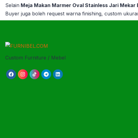
Selain
Meja Makan Marmer Oval Stainless Jari Mekar
Buyer juga boleh request warna finishing, custom ukuran
Custom Furniture / Mebel