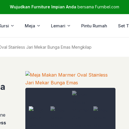
Wujudkan Furniture Impian Anda
bersama Furnibel.com
Kursi
Meja
Lemari
Pintu Rumah
Set 
val Stainless Jari Mekar Bunga Emas Mengkilap
ga
ine
ess