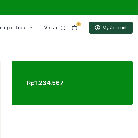
0
Tempat Tidur
Vintage
Sample
My Account
Rp
1.234.567