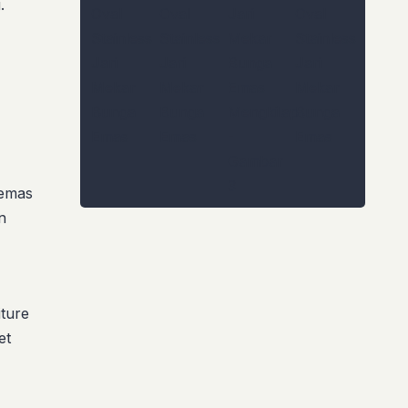
.
 emas
n
iture
et