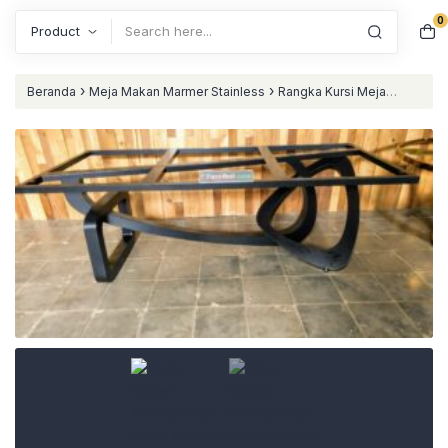
0
Search
›
›
Beranda
Meja Makan Marmer Stainless
Rangka Kursi Meja
›
Stainless
Meja Makan Marmer Besi Hitam Mewah Unik Aneh
Custom