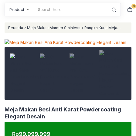
0
Search
›
›
Beranda
Meja Makan Marmer Stainless
Rangka Kursi Meja
›
Stainless
Meja Makan Besi Anti Karat Powdercoating Elegant
Desain
Meja Makan Besi Anti Karat Powdercoating
Elegant Desain
Rp
99.999.999