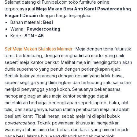
Selamat datang di Furnibel.com toko furniture online
terpercaya jual
Meja Makan Besi Anti Karat Powdercoating
Elegant Desain
dengan harga terjangkau.
Bahan material :
Besi
Warna :
Powdercoating
Kode :
STN - 45
Set Meja Makan Stainless Marmer
-Meja dengan tema futuristik
terus berkembang, dengan menghadirkan model yang unik
seperti meja kantor berikut. Melihat meja ini mengingatkan akan
dunia superhero yang penuh dengan perlengkapan ajaib.
Bentuk kakinya dirancang dengan desain yang tidak biasa,
seperti segitiga yang dimiringkan dan terhubung satu sama lain
menjadi penyangga yang kokoh. Semuanya bekerjasama
menopang bagian atas meja kantor sehingga dapat
meletakkan berbagai perlengkapan seperti laptop, buku, alat
tulis, dan sebagainya. Bahan utama pembuatan meja ini adalah
besi anti karat. Tidak heran, sebab meja ini dilapisi bubuk
powdercoating
. Teknik pewarnaan khusus ini menjadikan
warnanya tahan lama dan bebas dari karat yang umum terjadi
pada besi. Warna biru yang dihadirkan tidak mencolok,