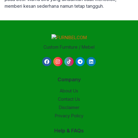
memberi kesan sederhana namun tetap tangguh.
Custom Furniture / Mebel
Company
About Us
Contact Us
Disclaimer
Privacy Policy
Help & FAQs