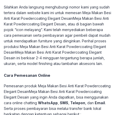
Silahkan Anda langsung menghubungi nomor kami yang sudah
tertera dalam website kami ini untuk memesan Meja Makan Besi
Anti Karat Powdercoating Elegant DesainMeja Makan Besi Anti
Karat Powdercoating Elegant Desain, atau di bagian bawah
pojok “icon melayang”. Kami telah menyediakan beberapa
cara pemesanan serta pembayaran agar pembeli dapat mudah
untuk mendapatkan furniture yang diinginkan.
Perihal proses
produksi Meja Makan Besi Anti Karat Powdercoating Elegant
DesainMeja Makan Besi Anti Karat Powdercoating Elegant
Desain ini berkisar 2-4 mingguan tergantung berapa jumlah,
ukuran, serta model finishing atau tambahan aksesoris lain.
Cara Pemesanan Online
Pemesanan produk Meja Makan Besi Anti Karat Powdercoating
Elegant DesainMeja Makan Besi Anti Karat Powdercoating
Elegant Desain yang ingin Anda dapatkan, bisa menggunakan
cara online chatting
WhatsApp
,
SMS
,
Telepon
, dan
Email
.
Serta proses pembayaran bisa melalui transfer bank lokal
berkaitan dengan ketentuan sebagai berikut :