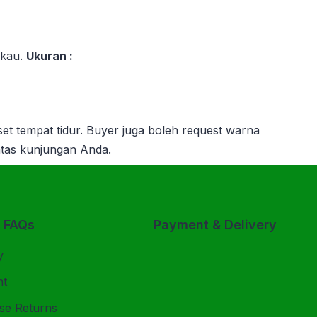
kau.
Ukuran :
set tempat tidur.
Buyer juga boleh request warna
atas kunjungan Anda.
& FAQs
Payment & Delivery
y
nt
se Returns