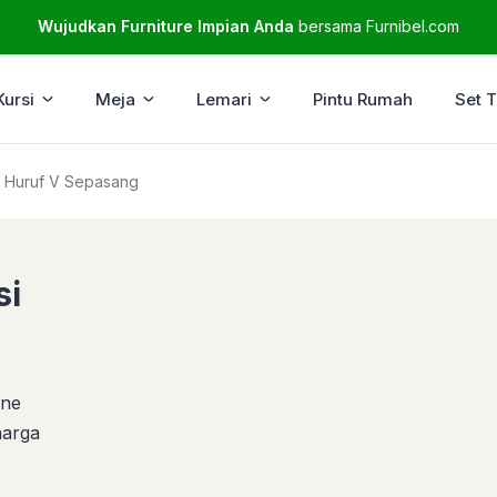
Wujudkan Furniture Impian Anda
bersama Furnibel.com
Kursi
Meja
Lemari
Pintu Rumah
Set 
i Huruf V Sepasang
si
ine
arga