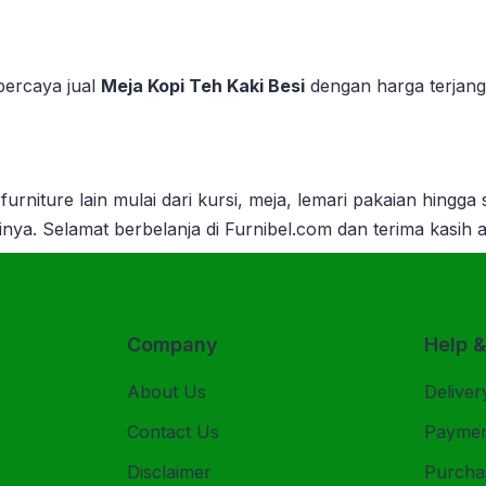
rpercaya jual
Meja Kopi Teh Kaki Besi
dengan harga terjang
furniture lain mulai dari kursi, meja, lemari pakaian hingga 
inya.
Selamat berbelanja di Furnibel.com dan terima kasih 
Company
Help 
About Us
Deliver
Contact Us
Payme
Disclaimer
Purcha