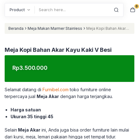
0
Search
›
›
Beranda
Meja Makan Marmer Stainless
Meja Kopi Bahan Akar
Kayu Kaki V Besi
Meja Kopi Bahan Akar Kayu Kaki V Besi
Rp
3.500.000
Selamat datang di
Furnibel.com
toko furniture online
terpercaya jual
Meja Akar
dengan harga terjangkau.
Harga satuan
Ukuran 35 tinggi 45
Selain
Meja Akar
ini, Anda juga bisa order furniture lain mulai
dari kursi, meja, lemari pakaian hingga set tempat tidur.