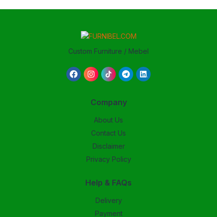
Custom Furniture / Mebel
Company
About Us
Contact Us
Disclaimer
Privacy Policy
Help & FAQs
Delivery
Payment