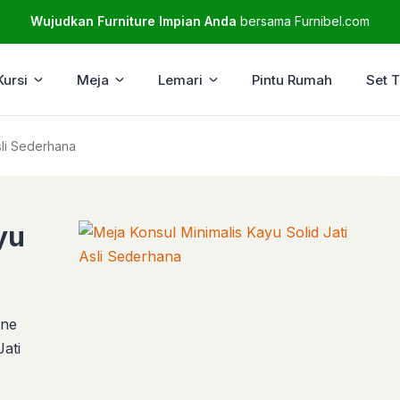
Wujudkan Furniture Impian Anda
bersama Furnibel.com
Kursi
Meja
Lemari
Pintu Rumah
Set 
sli Sederhana
yu
ine
Jati