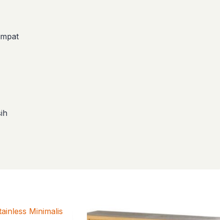
tempat
ih