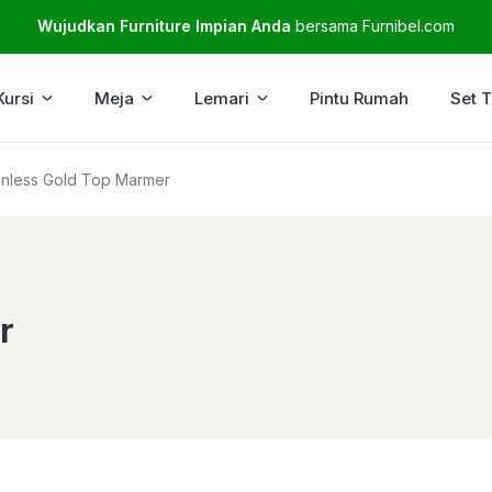
Wujudkan Furniture Impian Anda
bersama Furnibel.com
Kursi
Meja
Lemari
Pintu Rumah
Set 
inless Gold Top Marmer
r
r