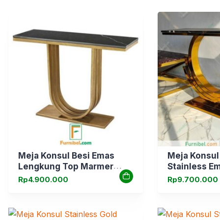
Meja Konsul Besi Emas
Meja Konsul
Lengkung Top Marmer
Stainless E
Hitam
U
Rp
4.900.000
Rp
9.700.000