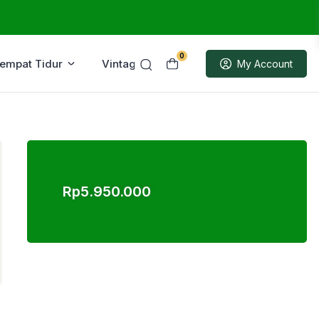
0
Tempat Tidur
Vintage
Sample
My Account
Rp
5.950.000