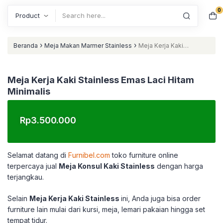
0
Search
›
›
Beranda
Meja Makan Marmer Stainless
Meja Kerja Kaki
Stainless Emas Laci Hitam Minimalis
Meja Kerja Kaki Stainless Emas Laci Hitam
Minimalis
Rp
3.500.000
Selamat datang di
Furnibel.com
toko furniture online
terpercaya jual
Meja Konsul Kaki Stainless
dengan harga
terjangkau.
Selain
Meja Kerja Kaki Stainless
ini, Anda juga bisa order
furniture lain mulai dari kursi, meja, lemari pakaian hingga set
tempat tidur.