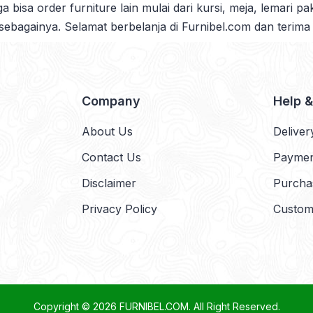
ga bisa order furniture lain mulai dari kursi, meja, lemari p
 sebagainya. Selamat berbelanja di Furnibel.com dan terima
Company
Help 
About Us
Deliver
Contact Us
Payme
Disclaimer
Purcha
Privacy Policy
Custom
Copyright © 2026
FURNIBEL.COM
. All Right Reserved.