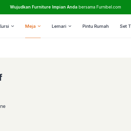
Wujudkan Furniture Impian Anda
bersama Furnibel.com
Kursi
Meja
Lemari
Pintu Rumah
Set 
f
ine