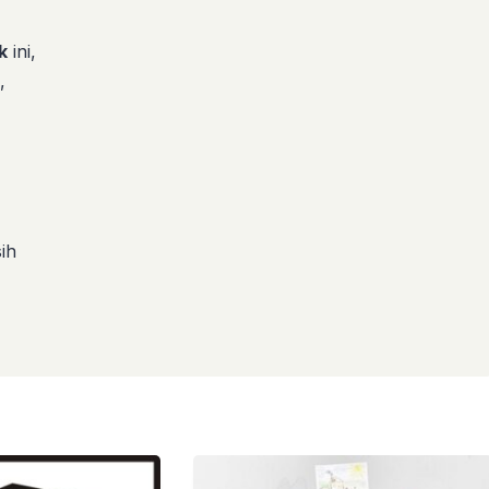
k
ini,
,
ih