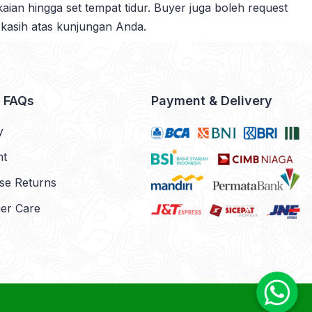
akaian hingga set tempat tidur. Buyer juga boleh request
 kasih atas kunjungan Anda.
& FAQs
Payment & Delivery
y
nt
se Returns
er Care