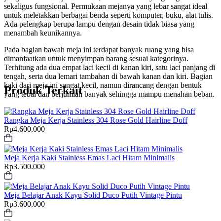
sekaligus fungsional. Permukaan mejanya yang lebar sangat ideal
untuk meletakkan berbagai benda seperti komputer, buku, alat tulis.
Ada pelengkap berupa lampu dengan desain tidak biasa yang
menambah keunikannya.
Pada bagian bawah meja ini terdapat banyak ruang yang bisa
dimanfaatkan untuk menyimpan barang sesuai kategorinya.
Terhitung ada dua empat laci kecil di kanan kiri, satu laci panjang di
tengah, serta dua lemari tambahan di bawah kanan dan kiri. Bagian
kaki dari meja ini sangat kecil, namun dirancang dengan bentuk
Produk Terkait
yang tebal dan berjumlah banyak sehingga mampu menahan beban.
Rangka Meja Kerja Stainless 304 Rose Gold Hairline Doff
Rp
4.600.000
Meja Kerja Kaki Stainless Emas Laci Hitam Minimalis
Rp
3.500.000
Meja Belajar Anak Kayu Solid Duco Putih Vintage Pintu
Rp
3.600.000