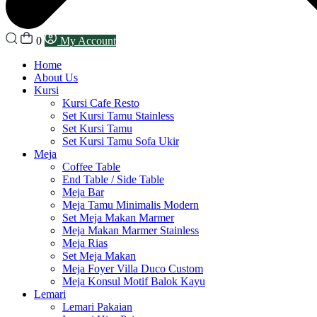
0
My Account
Home
About Us
Kursi
Kursi Cafe Resto
Set Kursi Tamu Stainless
Set Kursi Tamu
Set Kursi Tamu Sofa Ukir
Meja
Coffee Table
End Table / Side Table
Meja Bar
Meja Tamu Minimalis Modern
Set Meja Makan Marmer
Meja Makan Marmer Stainless
Meja Rias
Set Meja Makan
Meja Foyer Villa Duco Custom
Meja Konsul Motif Balok Kayu
Lemari
Lemari Pakaian