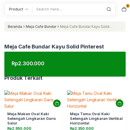
0
Search
›
›
Beranda
Meja Cafe Bundar
Meja Cafe Bundar Kayu Solid
Pinterest
Meja Cafe Bundar Kayu Solid Pinterest
Rp
2.300.000
Produk Terkait
Meja Makan Oval Kaki
Meja Tamu Oval Kaki
Setengah Lingkaran Garis
Setengah Lingkaran Vertikal
Salur
Horizontal
Rp
2.950.000
Rp
2.350.000