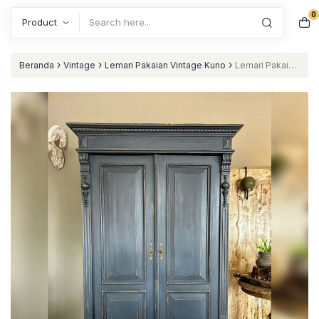
0
Search
›
›
›
Beranda
Vintage
Lemari Pakaian Vintage Kuno
Lemari Pakaian
Vintage 2 Pintu Navy Hitam